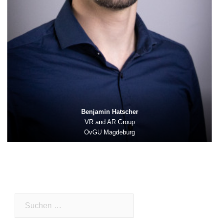
Benjamin Hatscher
VR and AR Group
OvGU Magdeburg
Suchen
nach: