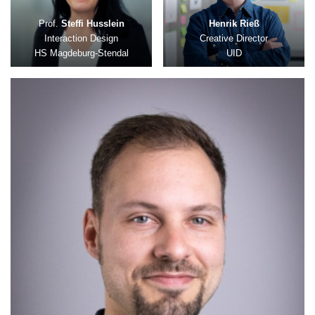
Prof.
Steffi Husslein
Henrik Rieß
Interaction Design
Creative Director
HS Magdeburg-Stendal
UID