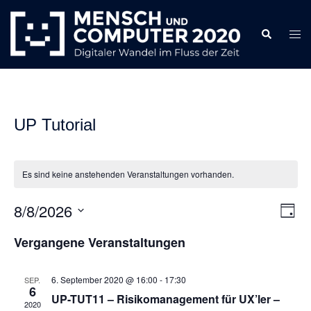
Zum
Inhalt
Search
Togg
springen
men
UP Tutorial
Es sind keine anstehenden Veranstaltungen vorhanden.
8/8/2026
Ansi
Ver
TAG
Ans
Navi
Datum
Vergangene Veranstaltungen
Nav
wählen.
6. September 2020 @ 16:00
-
17:30
SEP.
6
UP-TUT11 – Risikomanagement für UX’ler –
2020