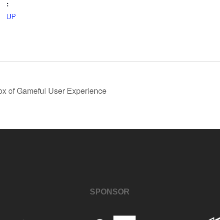
:
UP
ox of Gameful User Experience
SPONSOR