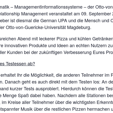
rmatik – Managementinformationssysteme – der Otto-vo
Relationship Management veranstaltet am 09. Septembe
tgeber ist diesmal die German UPA und die Mensch und 
der Otto-von-Guericke-Universität Magdeburg.
reichen Abend mit leckerer Pizza und kühlen Getränken 
e innovativen Produkte und Ideen an echten Nutzern zu t
ler Kunden bei der zukünftigen Verbesserung Eures Pro
hes Testessen ab?
erhaltet Ihr die Möglichkeit, die anderen Teilnehmer i
. Danach geht es auch direkt mit dem Testen los: An d
and kurzer Tests ausprobiert. Hierdurch können die Tes
ne Menge Spaß dabei haben. Nachdem alle Stationen bes
im Kreise aller Teilnehmer über die wichtigsten Erkennt
ntspannter Musik über die restlichen Pizzen hermachen