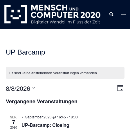
Zum
Inhalt
Search
Togg
springen
men
UP Barcamp
Es sind keine anstehenden Veranstaltungen vorhanden.
8/8/2026
Ansi
Ver
TAG
Ans
Navi
Datum
Vergangene Veranstaltungen
Nav
wählen.
7. September 2020 @ 16:45
-
18:00
SEP.
7
UP-Barcamp: Closing
2020