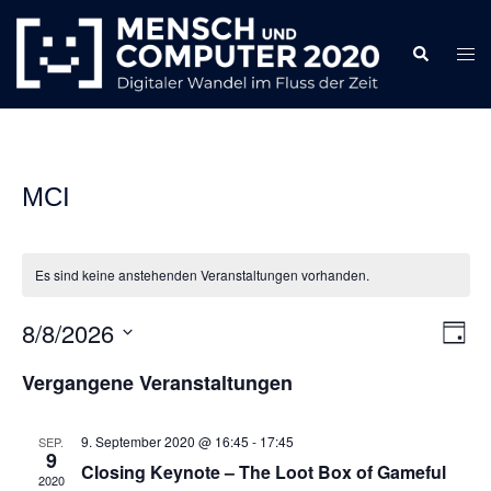
Zum
Inhalt
Search
Togg
springen
men
MCI
Es sind keine anstehenden Veranstaltungen vorhanden.
8/8/2026
Ansi
Ver
TAG
Ans
Navi
Datum
Vergangene Veranstaltungen
Nav
wählen.
9. September 2020 @ 16:45
-
17:45
SEP.
9
Closing Keynote – The Loot Box of Gameful
2020